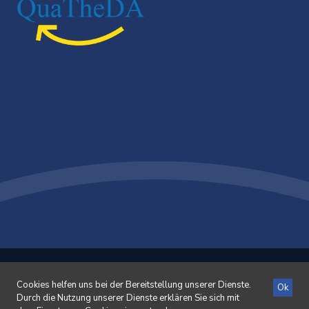
©2026 Sozial-BeratungsZentrum Region Willisau-
Wiggertal